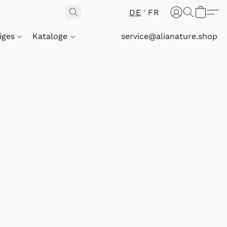
DE
FR
iges
Kataloge
service@alianature.shop