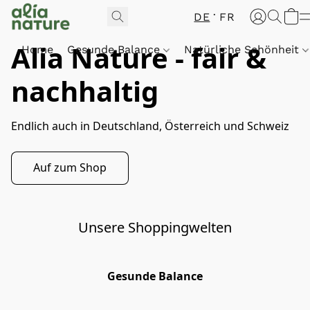
DE
FR
Alia Nature - fair &
Home
Gesunde Balance
Natürliche Schönheit
nachhaltig
Endlich auch in Deutschland, Österreich und Schweiz
Auf zum Shop
Unsere Shoppingwelten
Gesunde Balance