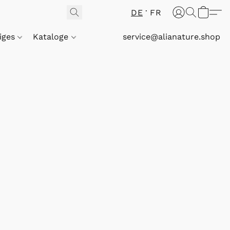
DE
FR
iges
Kataloge
service@alianature.shop