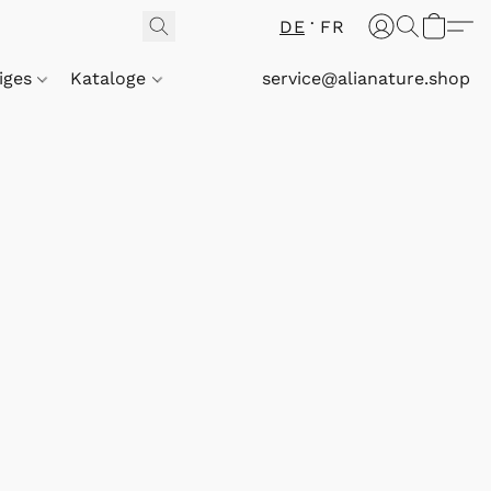
DE
FR
iges
Kataloge
service@alianature.shop