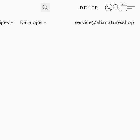
DE
FR
iges
Kataloge
service@alianature.shop