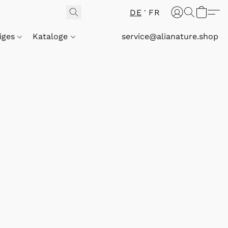
DE
FR
iges
Kataloge
service@alianature.shop