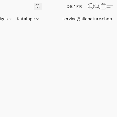
DE
FR
iges
Kataloge
service@alianature.shop