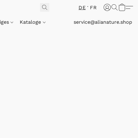
DE
FR
iges
Kataloge
service@alianature.shop