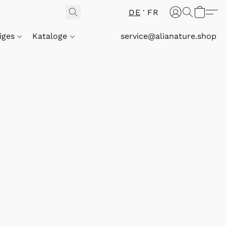
DE
FR
iges
Kataloge
service@alianature.shop