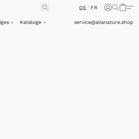
DE
FR
iges
Kataloge
service@alianature.shop