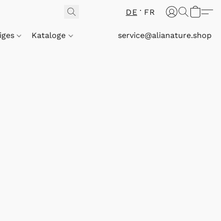
DE
FR
iges
Kataloge
service@alianature.shop