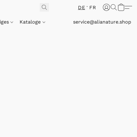
DE
FR
iges
Kataloge
service@alianature.shop