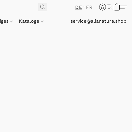
DE
FR
iges
Kataloge
service@alianature.shop