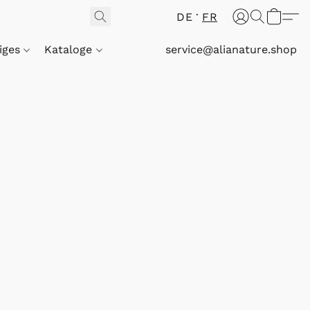
DE
FR
iges
Kataloge
service@alianature.shop