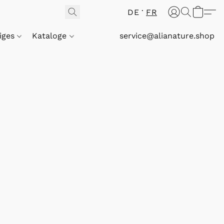
DE
FR
iges
Kataloge
service@alianature.shop