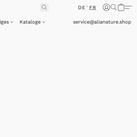
DE
FR
iges
Kataloge
service@alianature.shop