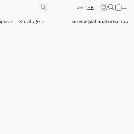
DE
FR
iges
Kataloge
service@alianature.shop